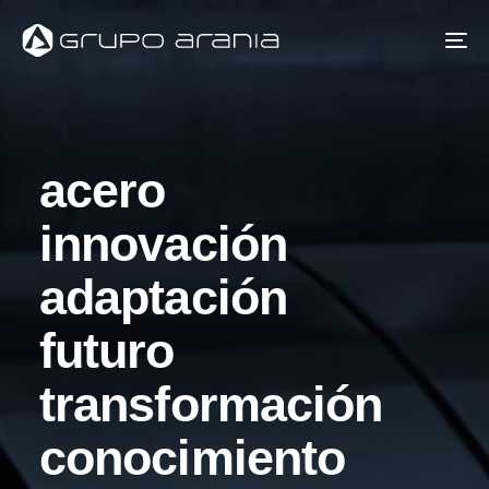
Skip
Skip
links
to
To
primary
na
navigation
Skip
acero
to
content
innovación
adaptación
futuro
transformación
conocimiento