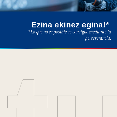
Ezina
ekinez
egina!*
*Lo que no es posible se consigue mediante la
perseverancia.