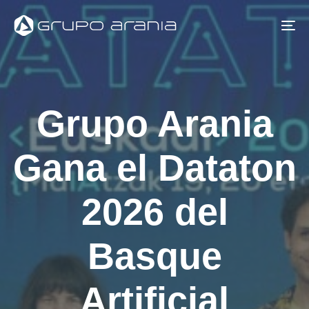
Skip
Skip
links
to
To
primary
na
navigation
Skip
Grupo Arania
to
content
Gana el Dataton
2026 del
Basque
Artificial