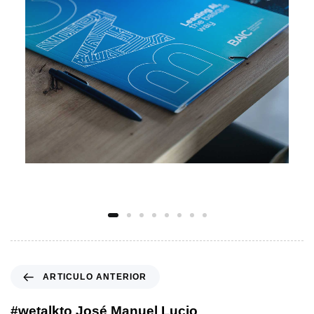
A
ARTICULO ANTERIOR
r
t
#wetalkto José Manuel Lucio