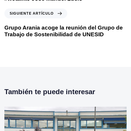
i
c
S
SIGUIENTE ARTÍCULO
u
i
l
g
Grupo Arania acoge la reunión del Grupo de
o
u
Trabajo de Sostenibilidad de UNESID
a
i
n
e
t
n
e
t
r
e
i
a
o
r
r
t
También te puede interesar
í
c
u
l
o