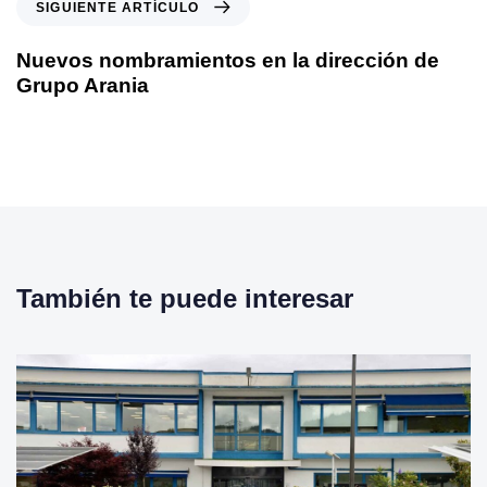
S
SIGUIENTE ARTÍCULO
u
i
l
g
Nuevos nombramientos en la dirección de
o
u
Grupo Arania
a
i
n
e
t
n
e
t
r
e
i
a
o
r
r
t
También te puede interesar
í
c
u
l
o