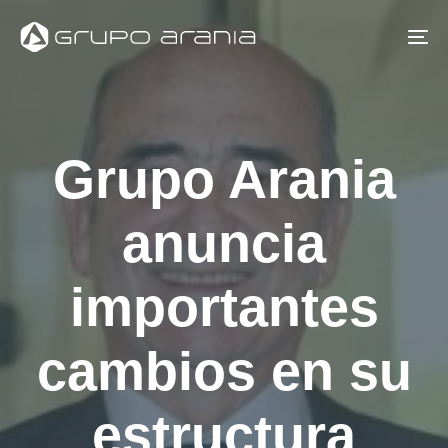
Skip
Skip
links
to
To
primary
na
navigation
Skip
Grupo Arania
to
content
anuncia
importantes
cambios en su
estructura