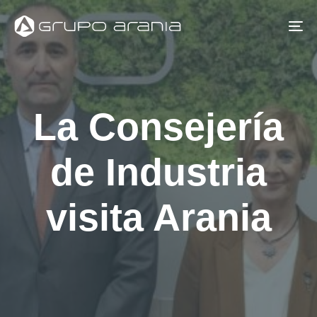
Skip
Skip
links
to
To
primary
na
navigation
Skip
La Consejería
to
content
de Industria
visita Arania