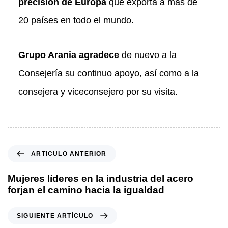
precisión de Europa
que exporta a más de
20 países en todo el mundo.
Grupo Arania agradece
de nuevo a la
Consejería su continuo apoyo, así como a la
consejera y viceconsejero por su visita.
A
ARTICULO ANTERIOR
r
t
Mujeres líderes en la industria del acero
i
forjan el camino hacia la igualdad
c
u
S
SIGUIENTE ARTÍCULO
l
i