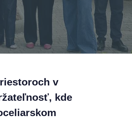
priestoroch v
žateľnosť, kde
 oceliarskom