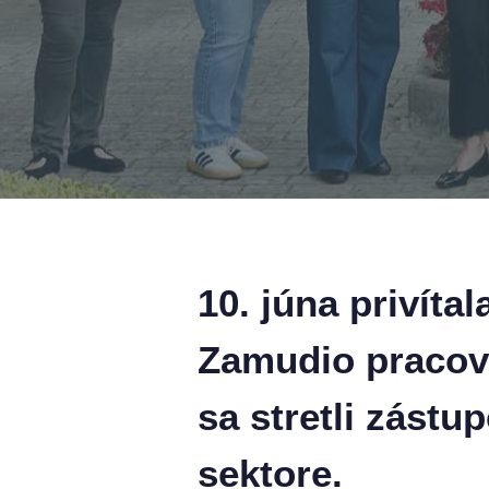
10. júna privíta
Zamudio pracov
sa stretli zást
sektore.