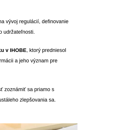
a vývoj regulácií, definovanie
 udržateľnosti.
iku v IHOBE
, ktorý predniesol
ormácii a jeho význam pre
sť zoznámiť sa priamo s
ustáleho zlepšovania sa.