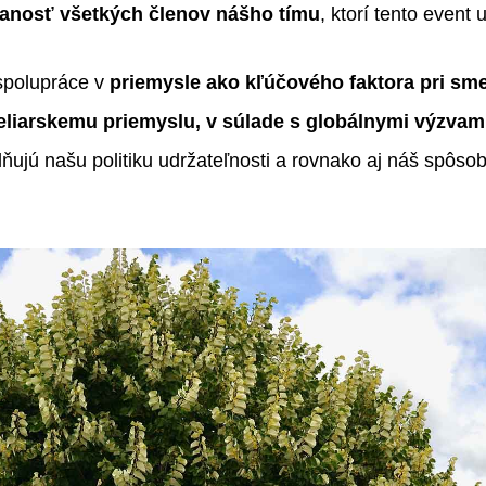
nosť všetkých členov nášho tímu
, ktorí tento event 
 spolupráce v
priemysle ako kľúčového faktora pri sm
iarskemu priemyslu, v súlade s globálnymi výzvami
ilňujú našu politiku udržateľnosti a rovnako aj náš spôso