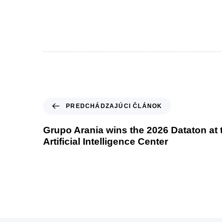
P
PREDCHÁDZAJÚCI ČLÁNOK
r
e
Grupo Arania wins the 2026 Dataton at
d
Artificial Intelligence Center
c
h
á
d
z
a
j