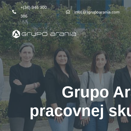
Skip
Skip
+(34) 946 300
links
to
info(@)grupoarania.com
386
primary
navigation
Skip
to
content
Grupo Ar
pracovnej sk