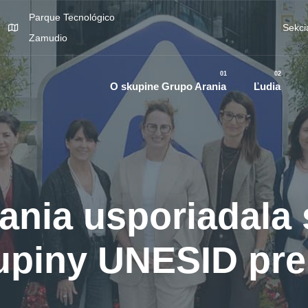
Parque Tecnológico
Sekci
Zamudio
01
02
O skupine Grupo Arania
Ľudia
ania usporiadala s
upiny UNESID pre