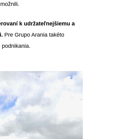
umožnili.
erovaní k udržateľnejšiemu a
.
Pre Grupo Arania takéto
b podnikania.