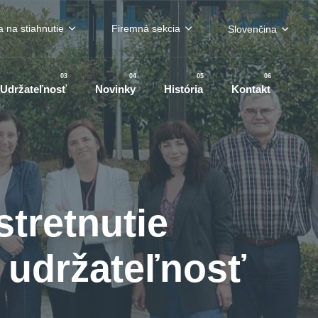
a na stiahnutie
Firemná sekcia
Slovenčina
03
04
05
06
Udržateľnosť
Novinky
História
Kontakt
tretnutie
 udržateľnosť