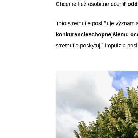
Chceme tiež osobitne oceniť
odda
Toto stretnutie posilňuje význam
konkurencieschopnejšiemu ocel
stretnutia poskytujú impulz a pos