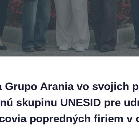
la Grupo Arania vo svojich 
nú skupinu UNESID pre udr
upcovia popredných firiem v