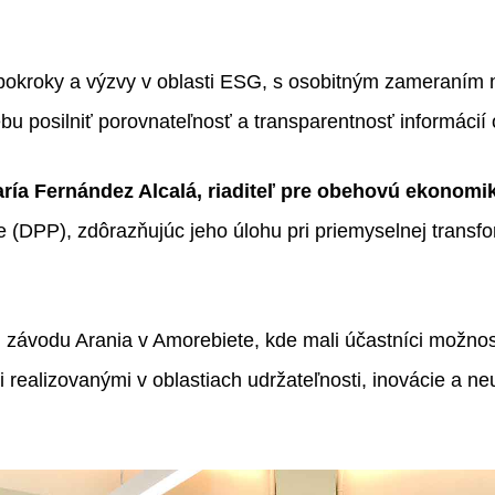
é pokroky a výzvy v oblasti ESG, s osobitným zameraním n
u posilniť porovnateľnosť a transparentnosť informácií o
ría Fernández Alcalá, riaditeľ pre obehovú ekonom
e (DPP), zdôrazňujúc jeho úlohu pri priemyselnej transf
u závodu Arania v Amorebiete, kde mali účastníci možno
realizovanými v oblastiach udržateľnosti, inovácie a ne