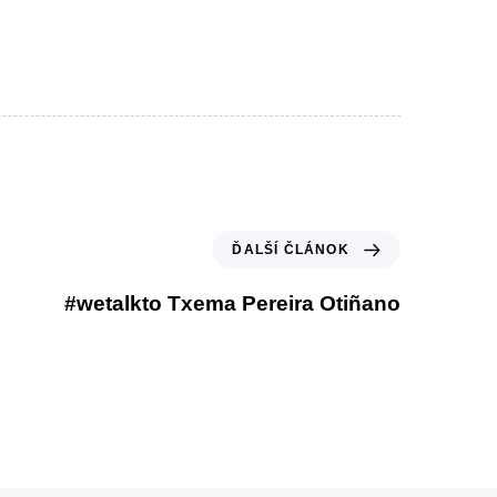
Ď
ĎALŠÍ ČLÁNOK
a
l
#wetalkto Txema Pereira Otiñano
š
í
č
l
á
n
o